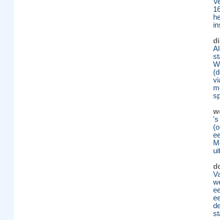
V
16
he
in
di
Al
st
We
(d
vi
mo
sp
w
's
(o
e
M
ui
do
Va
w
e
ee
de
s