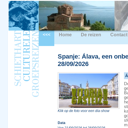
Home
De reizen
Contact
Spanje: Álava, een onbe
28/09/2026
Á
De
ge
Ba
ge
he
st
Klik op de foto voor een dia-show
ka
go
sf
Data
m