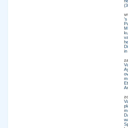
ne
(3
vr
’s
Pa
Mu
ku
v
he
D
in
za
Va
Ay
ov
mo
Et
Am
zo
Va
pl
m
Da
wa
Sp