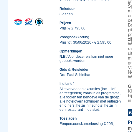
Van 21/09/2026 tot 28/09/2026
g
Sp
Reisduur
ma
8 dagen
en
ce
Prijzen
Be
Prijs: € 2.795,00
pi
po
Vroegboekkorting
zi
Prijs tot: 30/06/2026 - € 2.595,00
We
ra
Opmerkingen
ui
N.B.
Voor deze reis kan niet meer
mo
geboekt worden.
gr
Vo
Gids & Reisleider
Ne
Drs. Paul Schiethart
Wi
Inclusief
Gi
Alle vervoer en excursies (inclusief
Kl
entreegelden) zoals in dit programma,
bi
alle fooien ten behoeve van de groep,
in
alle hotelovernachtingen met ontbijten
en diners, hetzij in het hotel hetzij in
een restaurant in de stad.
P
Toeslagen
P
Éénpersoonskamertoeslag € 295,-
m