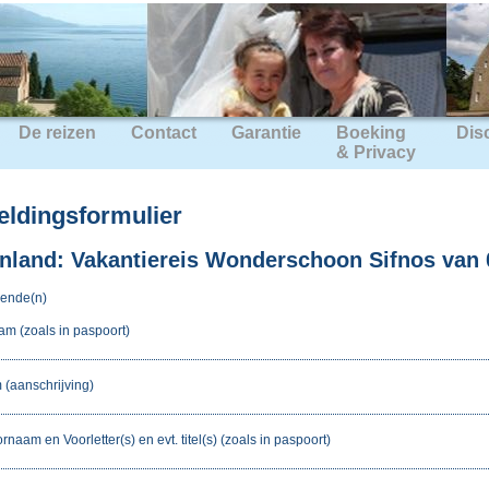
De reizen
Contact
Garantie
Boeking
Dis
& Privacy
ldingsformulier
nland: Vakantiereis Wonderschoon Sifnos van 0
ende(n)
am (zoals in paspoort)
(aanschrijving)
rnaam en Voorletter(s) en evt. titel(s) (zoals in paspoort)