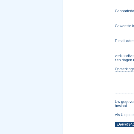
Geboorted
Gewenste k
E-mail adre
verklaart/v
tien dagen 
Opmerking
Uw gegevens
bestaat.
Als U op de