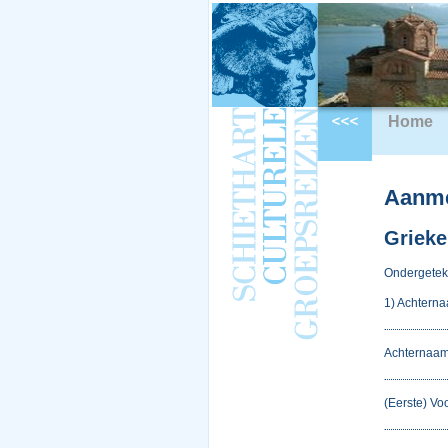
Home
Aanme
Grieke
Ondergetek
1) Achterna
Achternaam 
(Eerste) Voo