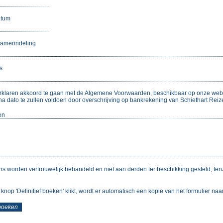
atum
amerindeling
s
erklaren akkoord te gaan met de Algemene Voorwaarden, beschikbaar op onze web
na dato te zullen voldoen door overschrijving op bankrekening van Schiethart Reiz
en
 worden vertrouwelijk behandeld en niet aan derden ter beschikking gesteld, tenzi
 knop 'Definitief boeken' klikt, wordt er automatisch een kopie van het formulier n