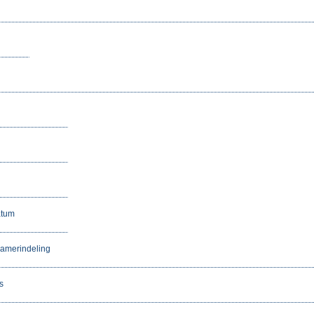
atum
amerindeling
s